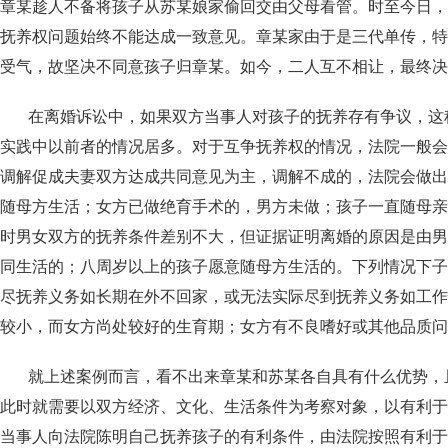
章某趁人不备将孩子从苏某娘家偷回交由父母看管。时至今日，
抚养权问题始终不能达成一致意见。章某家由于是三代单传，特
受气，故坚决不同意孩子归章某。如今，二人互不相让，最终决
在离婚诉讼中，如果双方当事人对孩子的抚养存有争议，这种
实践中以前者的情况居多。对于互争抚养权的情况，法院一般会
调解促成夫妻双方达成共同意见为主，调解不成的，法院会做出
随母方生活；女方已做绝育手术的，男方未做；孩子一直随母亲
时男女双方的抚养条件差别不大，但证据证明离婚的原因是由男
同生活的；八周岁以上的孩子愿意随母方生活的。下列情况下子
尽抚养义务如长期在外不回家，或无法实际尽到抚养义务如工作
较小，而女方尚处较好的生育期；女方有不良嗜好或其他品质问
就上述案例而言，看不出来章某和苏某各自具有什么优势，且
此时就需要以双方经济、文化、生活条件为考察对象，以有利于
当事人向法院陈明自己抚养孩子的有利条件，由法院按照有利于