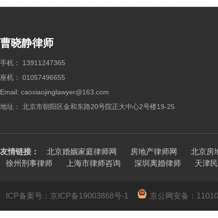
曹晓静律师
手机： 13911247365
座机： 01057496655
Email: caoxiaojinglawyer@163.com
地址： 北京市朝阳区金和东路20号院正大中心2号楼19-25
友情链接：
北京婚姻家庭律师网
房地产律师网
北京房
徐州刑事律师
上海市律师咨询
深圳离婚律师
天津民
ICP备案号：京ICP备19003868号-1
京公网安备：
1101