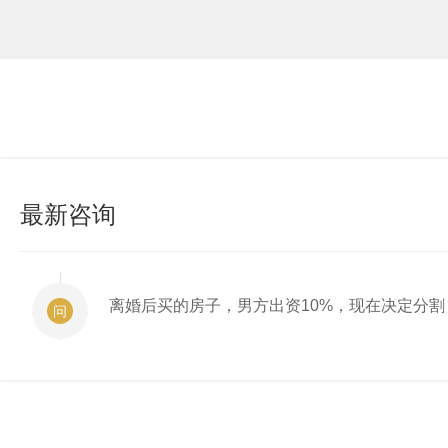
最新咨询
离婚后买的房子，男方出资10%，现在决定分
问