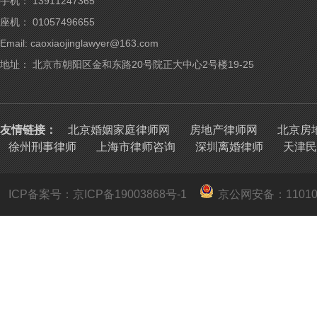
手机： 13911247365
座机： 01057496655
Email: caoxiaojinglawyer@163.com
地址： 北京市朝阳区金和东路20号院正大中心2号楼19-25
友情链接：
北京婚姻家庭律师网
房地产律师网
北京房
徐州刑事律师
上海市律师咨询
深圳离婚律师
天津民
ICP备案号：京ICP备19003868号-1
京公网安备：
1101